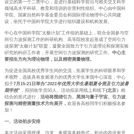
设立的第一个二类中心，是进行基础科学前沿与相关交叉科学
领域高水平科研、教育和培训的非营利性组织。中心由中国科
学院、国家自然科学基金委员会和国际理论物理中心共同建
设，依托于中国科学院大学进行组织建设和机构发展。
中心在中国科学院"太极计划"工作组的基础上，联合全国参与空
间引力波探测工作的科研机构、高等院校发起形成了空间引力
波探测“太极计划”联盟，凝聚全国致力于引力波理论和探测实验
硏究的科硏工作者，开展空间引力波探测的研究工作。
中心
主
要招生方向为理论物理，以及精密测量物理。
为促进全国高校优秀学生间的交流，拓展学生的科研眼界和学
术视野，选拔具有发展潜力的优秀大学生来我中心深造，中心
拟于
7
月
15-21
日举办“
2021
年优秀大学生暑期夏令营及引力波暑
期学校
”
，拟招收学员50人。活动拟采用线上和线下
(北京）
相
结合的形式进行，
活动将围绕引力、黑洞与量子宇宙、引力波
探测与精密测量技术方向展开，
欢迎各高校同学们积极报名参
加！
一、活动初步安排
本次活动采用授课、沙龙、参观等多种形式，初步内容设有开