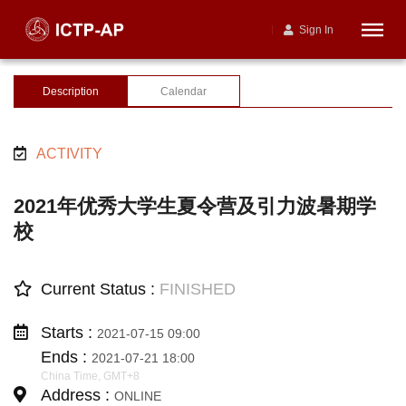
Sign In
Description
Calendar
ACTIVITY
2021年优秀大学生夏令营及引力波暑期学
校
Current Status :
FINISHED
Starts :
2021-07-15 09:00
Ends :
2021-07-21 18:00
China Time, GMT+8
Address :
ONLINE