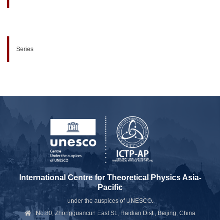
Series
International Centre for Theoretical Physics Asia-
Pacific
under the auspices of UNESCO.
No.80, Zhongguancun East St., Haidian Dist., Beijing, China